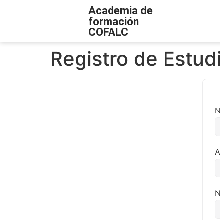
Academia de
formación
COFALC
Registro de Estud
N
A
N